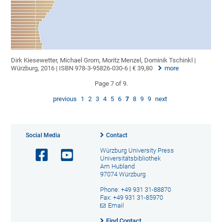
Dirk Kiesewetter, Michael Grom, Moritz Menzel, Dominik Tschinkl |
Würzburg, 2016 | ISBN 978-3-95826-030-6 | € 39,80
more
Page 7 of 9.
previous
1
2
3
4
5
6
7
8
9
9
next
Social Media
Contact
Würzburg University Press
Universitätsbibliothek
Am Hubland
97074 Würzburg
Phone: +49 931 31-88870
Fax: +49 931 31-85970
Email
Find Contact