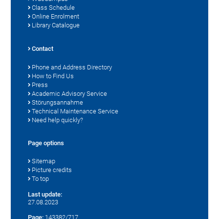
Class Schedule
Online Enrolment
Library Catalogue
Contact
Phone and Address Directory
How to Find Us
Press
Academic Advisory Service
Störungsannahme
Technical Maintenance Service
Need help quickly?
Page options
Sitemap
Picture credits
To top
Last update:
27.08.2023
Page:
143382/717