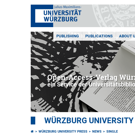
PUBLISHING
PUBLICATIONS
ABOUT 
Open-Access-Verlag Würz
ein Service der Universitätsbibli
WÜRZBURG UNIVERSITY
WÜRZBURG UNIVERSITY PRESS
NEWS
SINGLE