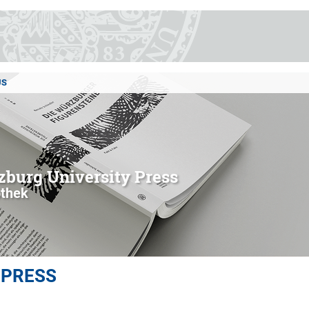
US
burg University Press
othek
 PRESS