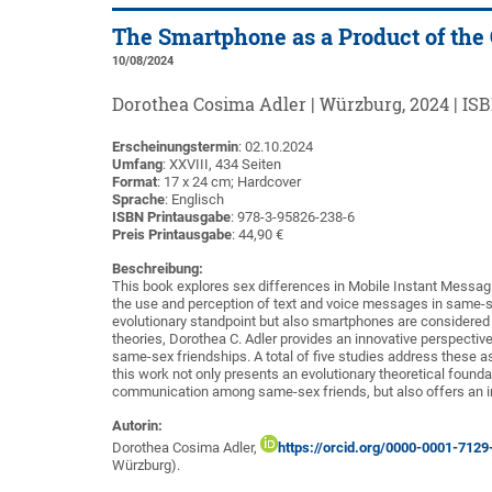
The Smartphone as a Product of the 
10/08/2024
Dorothea Cosima Adler | Würzburg, 2024 | ISB
Erscheinungstermin
: 02.10.2024
Umfang
: XXVIII, 434 Seiten
Format
: 17 x 24 cm; Hardcover
Sprache
: Englisch
ISBN Printausgabe
: 978-3-95826-238-6
Preis Printausgabe
: 44,90 €
Beschreibung:
This book explores sex differences in Mobile Instant Messagin
the use and perception of text and voice messages in same-s
evolutionary standpoint but also smartphones are considered a
theories, Dorothea C. Adler provides an innovative perspectiv
same-sex friendships. A total of five studies address these as
this work not only presents an evolutionary theoretical found
communication among same-sex friends, but also offers an in
Autorin:
Dorothea Cosima Adler,
https://orcid.org/0000-0001-7129
Würzburg).