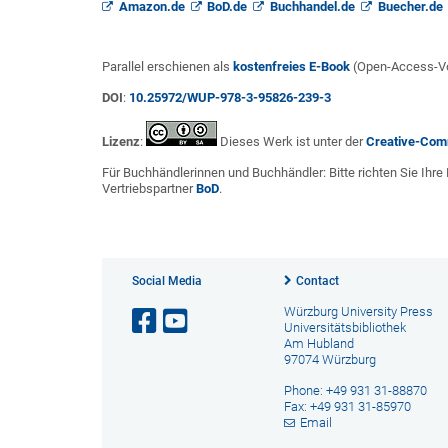
Amazon.de
BoD.de
Buchhandel.de
Buecher.de
Parallel erschienen als
kostenfreies E-Book
(Open-Access-Vol
DOI
:
10.25972/WUP-978-3-95826-239-3
Lizenz
:
Dieses Werk ist unter der
Creative-Com
Für Buchhändlerinnen und Buchhändler: Bitte richten Sie Ihr
Vertriebspartner
BoD
.
Social Media
Contact
Würzburg University Press
Universitätsbibliothek
Am Hubland
97074 Würzburg
Phone: +49 931 31-88870
Fax: +49 931 31-85970
Email