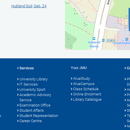
Hubland Süd, Geb. Z4
Your JMU
Services
C
WueStudy
University Library
P
WueCampus
s
IT Services
D
Class Schedule
University Sport
H
Online Enrolment
Academic Advisory
P
Library Catalogue
Service
A
Examination Office
S
Student Affairs
S
s
Student Representation
T
Career Centre
S
N