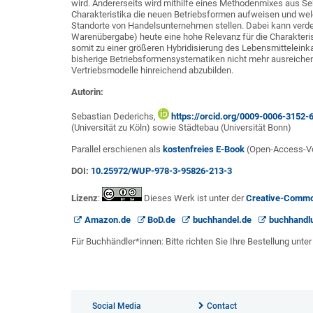
wird. Andererseits wird mithilfe eines Methodenmixes aus Se
Charakteristika die neuen Betriebsformen aufweisen und wel
Standorte von Handelsunternehmen stellen. Dabei kann verdeu
Warenübergabe) heute eine hohe Relevanz für die Charakteris
somit zu einer größeren Hybridisierung des Lebensmittelein
bisherige Betriebsformensystematiken nicht mehr ausreiche
Vertriebsmodelle hinreichend abzubilden.
Autorin:
Sebastian Dederichs,
https://orcid.org/0009-0006-3152-
(Universität zu Köln) sowie Städtebau (Universität Bonn)
Parallel erschienen als
kostenfreies E-Book
(Open-Access-Vol
DOI:
10.25972/WUP-978-3-95826-213-3
Lizenz
:
Dieses Werk ist unter der
Creative-Commo
Amazon.de
BoD.de
buchhandel.de
buchhandlu
Für Buchhändler*innen: Bitte richten Sie Ihre Bestellung unt
Social Media
Contact