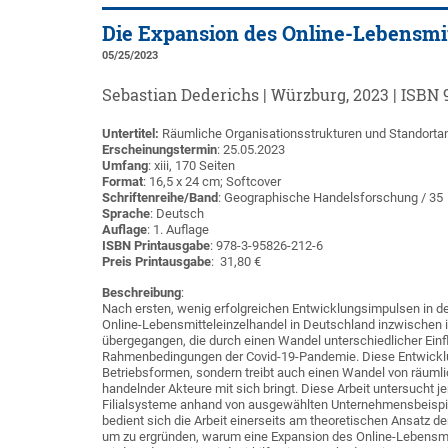
Die Expansion des Online-Lebensmit
05/25/2023
Sebastian Dederichs | Würzburg, 2023 | ISBN 9
Untertitel:
Räumliche Organisationsstrukturen und Standorta
Erscheinungstermin
: 25.05.2023
Umfang
: xiii, 170 Seiten
Format
: 16,5 x 24 cm; Softcover
Schriftenreihe/Band
: Geographische Handelsforschung / 35
Sprache
: Deutsch
Auflage
: 1. Auflage
ISBN Printausgabe
: 978-3-95826-212-6
Preis Printausgabe
: 31,80 €
Beschreibung
:
Nach ersten, wenig erfolgreichen Entwicklungsimpulsen in de
Online-Lebensmitteleinzelhandel in Deutschland inzwischen 
übergegangen, die durch einen Wandel unterschiedlicher Einf
Rahmenbedingungen der Covid-19-Pandemie. Diese Entwicklung
Betriebsformen, sondern treibt auch einen Wandel von räumli
handelnder Akteure mit sich bringt. Diese Arbeit untersucht j
Filialsysteme anhand von ausgewählten Unternehmensbeispi
bedient sich die Arbeit einerseits am theoretischen Ansatz d
um zu ergründen, warum eine Expansion des Online-Lebensmi