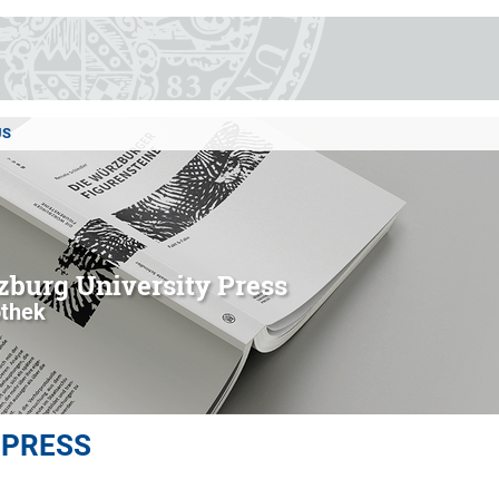
US
burg University Press
othek
 PRESS