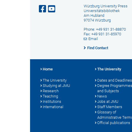
Würzburg University Press
Universitätsbibliothek
Am Hubland
97074 Würzburg
Phone: +49 931 31-88870
Fax: +49 931 31-85970
Email
Find Contact
Home
The University
The University
Dates and Deadlines
Studying at JMU
Degree Programme
Research
and Subjects
Teaching
News
Institutions
Jobs at JMU
International
Staff Members
Glossary of
Administrative Term
Official publications