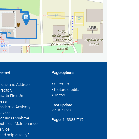
Page options
ontact
Sitemap
hone and Address
Picture credits
irectory
To top
ow to Find Us
ress
Last update:
cademic Advisory
27.08.2023
ervice
törungsannahme
Page:
143383/717
echnical Maintenance
ervice
eed help quickly?