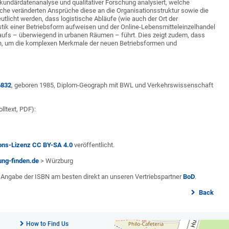
kundärdatenanalyse und qualitativer Forschung analysiert, welche
che veränderten Ansprüche diese an die Organisationsstruktur sowie die
tlicht werden, dass logistische Abläufe (wie auch der Ort der
tik einer Betriebsform aufweisen und der Online-Lebensmitteleinzelhandel
kaufs – überwiegend in urbanen Räumen – führt. Dies zeigt zudem, dass
n, um die komplexen Merkmale der neuen Betriebsformen und
6832
, geboren 1985, Diplom-Geograph mit BWL und Verkehrswissenschaft
ltext, PDF):
ns-Lizenz CC BY-SA 4.0
veröffentlicht.
ng-finden.de
> Würzburg
er Angabe der ISBN am besten direkt an unseren Vertriebspartner
BoD
.
Back
How to Find Us