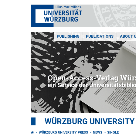
PUBLISHING
PUBLICATIONS
ABOUT 
Open-Access-Verlag Würz
ein Service der Universitätsbibli
WÜRZBURG UNIVERSITY
WÜRZBURG UNIVERSITY PRESS
NEWS
SINGLE