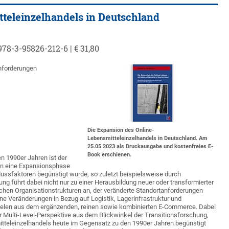
teleinzelhandels in Deutschland
78-3-95826-212-6 | € 31,80
nforderungen
Die Expansion des Online-
Lebensmitteleinzelhandels in Deutschland. Am
25.05.2023 als Druckausgabe und kostenfreies E-
Book erschienen.
n 1990er Jahren ist der
in eine Expansionsphase
lussfaktoren begünstigt wurde, so zuletzt beispielsweise durch
 führt dabei nicht nur zu einer Herausbildung neuer oder transformierter
chen Organisationstrukturen an, der veränderte Standortanforderungen
ene Veränderungen in Bezug auf Logistik, Lagerinfrastruktur und
elen aus dem ergänzenden, reinen sowie kombinierten E-Commerce. Dabei
er Multi-Level-Perspektive aus dem Blickwinkel der Transitionsforschung,
tteleinzelhandels heute im Gegensatz zu den 1990er Jahren begünstigt