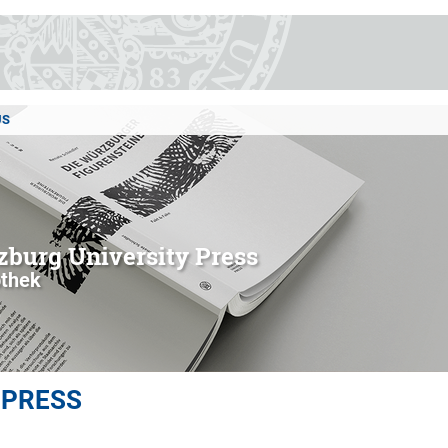
US
burg University Press
othek
 PRESS