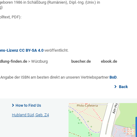
 geboren 1986 in Schäßburg (Rumänien), Dipl.-Ing. (Univ.) in
g)
ltext, PDF):
ns-Lizenz CC BY-SA 4.0
veröffentlicht.
dlung-finden.de
> Würzburg
buecher.de
ebook.de
er Angabe der ISBN am besten direkt an unseren Vertriebspartner
BoD
.
Back
How to Find Us
Hubland Süd, Geb. Z4