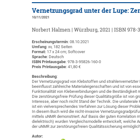
Vernetzungsgrad unter der Lupe: Zer
10/11/2021
Norbert Halmen | Würzburg, 2021 | ISBN 978-3-
Erscheinungstermin
: 08.10.2021
Umfang
: xv, 182 Seiten
Format:
17 x 24 cm; Softcover
Sprache
: Deutsch
ISBN Printausgabe
: 978-3-95826-160-0
Preis Printausgabe
: 41,80 €
Beschreibung
:
Der Vernetzungsgrad von Klebstoffen und strahlenvernetzter 
beeinflusst zahlreiche Materialeigenschaften und ist von esse
Funktionalität von Klebeverbindungen und die Beständigkeit 
Die zerstörungsfreie Prüfung dieser Qualitätsgröße ist von g
Interesse, aber noch nicht Stand der Technik. Die unilatera
ist ein vielversprechendes Verfahren zur Lösung dieser Probl
In diesem Buch wird die nicht-invasive Vernetzungsgradprü
mittels uNMR demonstriert. Auf Basis der guten Korrelation 
dielektrisch) wurden Vergleichsmodelle entwickelt, welche 
der uNMR zur zerstörungsfreien Qualitätssicherung ermöglic
Autor: