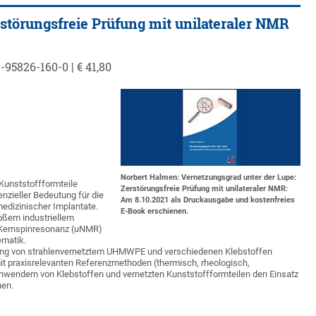
störungsfreie Prüfung mit unilateraler NMR
95826-160-0 | € 41,80
Norbert Halmen: Vernetzungsgrad unter der Lupe:
Kunststoffformteile
Zerstörungsfreie Prüfung mit unilateraler NMR:
nzieller Bedeutung für die
Am 8.10.2021 als Druckausgabe und kostenfreies
medizinischer Implantate.
E-Book erschienen.
roßem industriellem
le Kernspinresonanz (uNMR)
ematik.
fung von strahlenvernetztem UHMWPE und verschiedenen Klebstoffen
mit praxisrelevanten Referenzmethoden (thermisch, rheologisch,
Anwendern von Klebstoffen und vernetzten Kunststoffformteilen den Einsatz
hen.