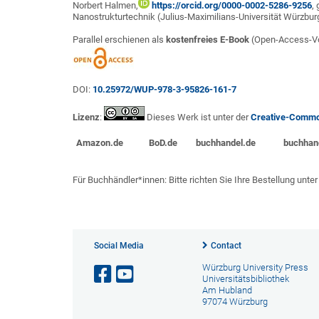
Norbert Halmen,
https://orcid.org/0000-0002-5286-9256
,
Nanostrukturtechnik (Julius-Maximilians-Universität Würzbur
Parallel erschienen als
kostenfreies E-Book
(Open-Access-Vol
DOI:
10.25972/WUP-978-3-95826-161-7
Lizenz
:
Dieses Werk ist unter der
Creative-Commo
Amazon.de
BoD.de
buchhandel.de
buchhan
Für Buchhändler*innen: Bitte richten Sie Ihre Bestellung unt
Social Media
Contact
Würzburg University Press
Universitätsbibliothek
Am Hubland
97074 Würzburg