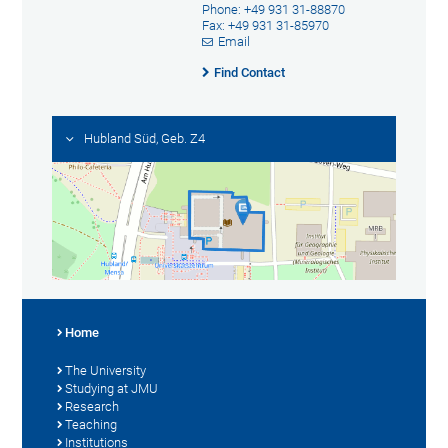
Phone: +49 931 31-88870
Fax: +49 931 31-85970
Email
Find Contact
Hubland Süd, Geb. Z4
Home
The University
Studying at JMU
Research
Teaching
Institutions