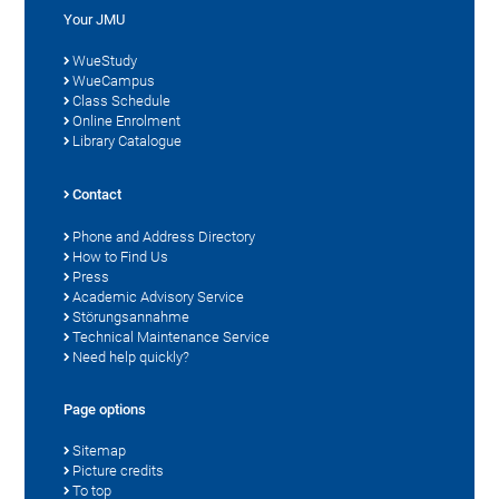
Your JMU
WueStudy
WueCampus
Class Schedule
Online Enrolment
Library Catalogue
Contact
Phone and Address Directory
How to Find Us
Press
Academic Advisory Service
Störungsannahme
Technical Maintenance Service
Need help quickly?
Page options
Sitemap
Picture credits
To top