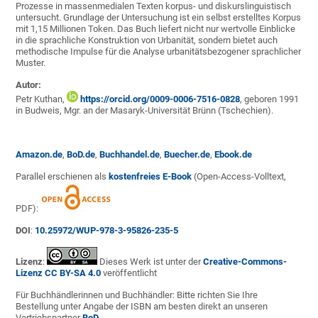
Prozesse in massenmedialen Texten korpus- und diskurslinguistisch
untersucht. Grundlage der Untersuchung ist ein selbst erstelltes Korpus
mit 1,15 Millionen Token. Das Buch liefert nicht nur wertvolle Einblicke
in die sprachliche Konstruktion von Urbanität, sondern bietet auch
methodische Impulse für die Analyse urbanitätsbezogener sprachlicher
Muster.
Autor:
Petr Kuthan,
https://orcid.org/0009-0006-7516-0828
, geboren 1991
in Budweis, Mgr. an der Masaryk-Universität Brünn (Tschechien).
Amazon.de
,
BoD.de
,
Buchhandel.de
,
Buecher.de
,
Ebook.de
Parallel erschienen als
kostenfreies E-Book
(Open-Access-Volltext,
PDF):
DOI
:
10.25972/WUP-978-3-95826-235-5
Lizenz
:
Dieses Werk ist unter der
Creative-Commons-
Lizenz CC BY-SA 4.0
veröffentlicht
Für Buchhändlerinnen und Buchhändler: Bitte richten Sie Ihre
Bestellung unter Angabe der ISBN am besten direkt an unseren
Vertriebspartner
BoD
.